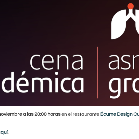
noviembre a las 20:00 horas
en el restaurante
Écume Design Cu
quí
.