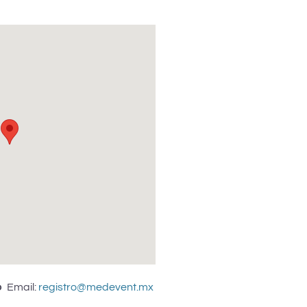
o
Email:
registro@medevent.mx