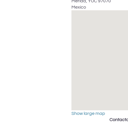
Mérida
,
YUC
97070
Mexico
Show large map
Contact