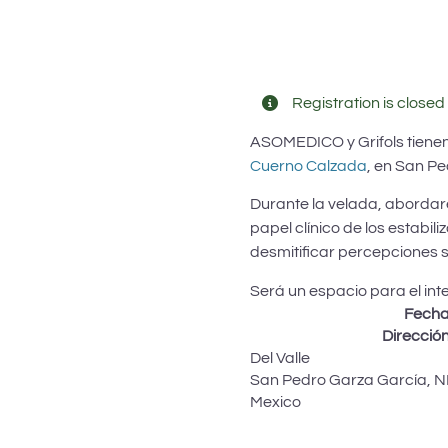
Registration is closed 
ASOMEDICO y Grifols tienen 
Cuerno Calzada
, en San Pe
Durante la velada, abordare
papel clínico de los estabil
desmitificar percepciones s
Será un espacio para el int
Fech
Direcció
Del Valle
San Pedro Garza García
,
N
Mexico