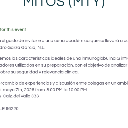
MITOS (MTY)
for this event
el gusto de invitarle a una cena académica que se llevará a c
dro Garza García, N.L.
mos las características ideales de una inmunoglobulina G intra
izadores utilizados en su preparación, con el objetivo de analizar
obre su seguridad y relevancia clínica.
ercambio de experiencias y discusión entre colegas en un ambie
a
mayo 7th, 2026 from 8:00 PM to 10:00 PM
n
Calz. del Valle 333
LE
66220