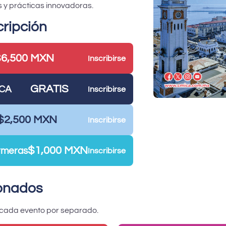
 y prácticas innovadoras.
cripción
6,500 MXN
Inscribirse
GRATIS
ICA
Inscribirse
$2,500 MXN
Inscribirse
$1,000 MXN
ermeras
Inscribirse
onados
a cada evento por separado.