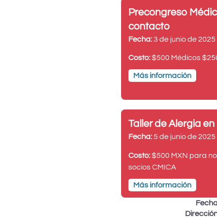
Precongreso Médic
contacto
Fecha:
3 de junio de 2025
Costo:
$500 Médicos $25
Más información
Taller de Alergia en 
Fecha:
5 de junio de 2025
Costo:
$500 MXN para no 
socios CMICA
Más información
Fech
Direcció