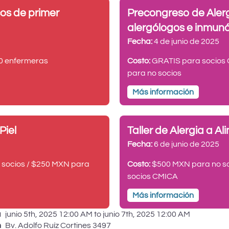
os de primer
Precongreso de Alerg
alergólogos e inmunó
Fecha:
4 de junio de 2025
0 enfermeras
Costo:
GRATIS para socios
para no socios
Más información
Piel
Taller de Alergia a A
Fecha:
6 de junio de 2025
socios / $250 MXN para
Costo:
$500 MXN para no so
socios CMICA
Más información
a
junio 5th, 2025 12:00 AM to junio 7th, 2025 12:00 AM
n
Bv. Adolfo Ruíz Cortines 3497