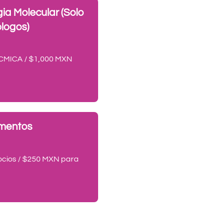
ia Molecular (Solo
logos)
 CMICA / $1,000 MXN
limentos
cios / $250 MXN para