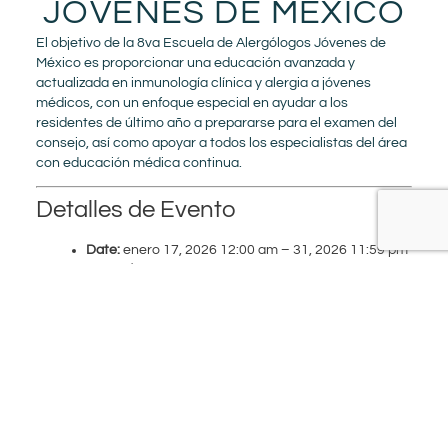
JÓVENES DE MÉXICO
El objetivo de la 8va Escuela de Alergólogos Jóvenes de
México es proporcionar una educación avanzada y
actualizada en inmunología clínica y alergia a jóvenes
médicos, con un enfoque especial en ayudar a los
residentes de último año a prepararse para el examen del
consejo, así como apoyar a todos los especialistas del área
con educación médica continua.
Detalles de Evento
Date:
enero 17, 2026 12:00 am
–
31, 2026 11:59 pm
Lugar de encuentro:
Hotel NH Collections Centro
Histórico - Ciudad de México
Categorías:
Conference
+
−