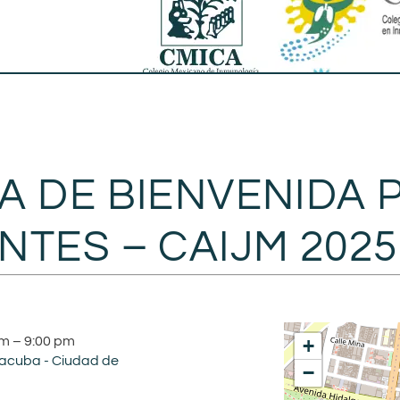
A DE BIENVENIDA 
NTES – CAIJM 202
pm
–
9:00 pm
+
acuba - Ciudad de
−