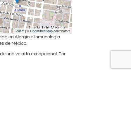
Leaflet
| ©
OpenStreetMap
contributors
dad en Alergia e Inmunología
es de México.
 de una velada excepcional. Por