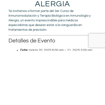
ALERGIA
Te invitamos a formar parte del 3er Curso de
Inmunomodulación y Terapia Biológica en Inmunología y
Alergia, un evento imprescindible para médicos
especialistas que desean estar a la vanguardia en
tratamientos de precisión.
Detalles de Evento
Date:
marzo 20, 2025 8:00 am
–
21, 2025 5:00 pm
Lugar de encuentro:
Dakota 95
Categorías:
Conference
+
−