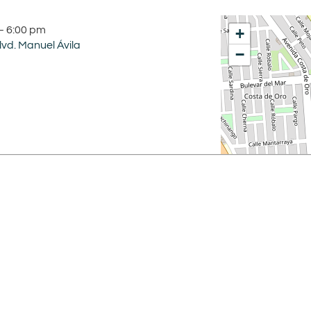
–
6:00 pm
+
Blvd. Manuel Ávila
−