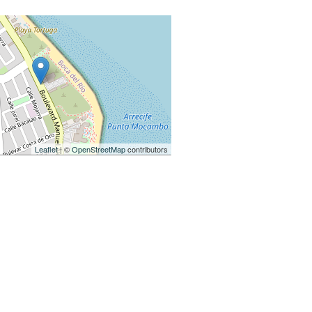
Leaflet
| ©
OpenStreetMap
contributors