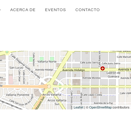
O
ACERCA DE
EVENTOS
CONTACTO
Leaflet
| ©
OpenStreetMap
contributors