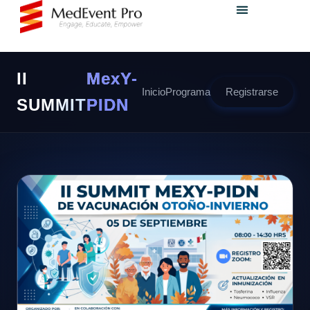
II
MexY-
Inicio
Programa
Registrarse
SUMMIT
PIDN