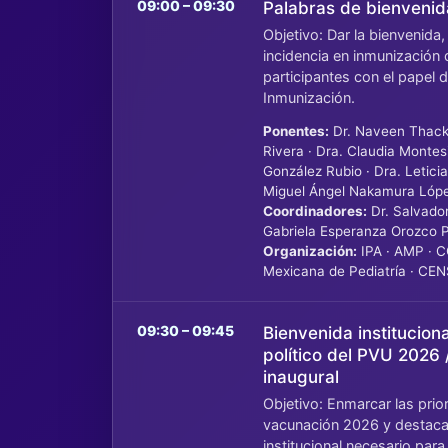
09:00 – 09:30
Palabras de bienvenid
Objetivo: Dar la bienvenida
incidencia en inmunización d
participantes con el papel
Inmunización.
Ponentes:
Dr. Naveen Thacke
Rivera · Dra. Claudia Monte
González Rubio · Dra. Letici
Miguel Ángel Nakamura Lóp
Coordinadores:
Dr. Salvador
Gabriela Esperanza Orozco 
Organización:
IPA · AMP · 
Mexicana de Pediatría · CEN
09:30 – 09:45
Bienvenida institucio
político del PVU 2026 
inaugural
Objetivo: Enmarcar las prio
vacunación 2026 y destaca
institucional necesario para 