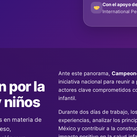
Con el apoyo d
International Pe
Ante este panorama,
Campeone
 por la
iniciativa nacional para reunir a
actores clave comprometidos co
y niños
infantil.
Durante dos días de trabajo, lo
s en materia de
experiencias, analizar los princ
eso,
México y contribuir a la constr
impacto positivo en la salud infa