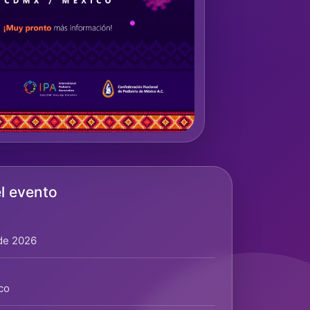
l evento
 de 2026
co