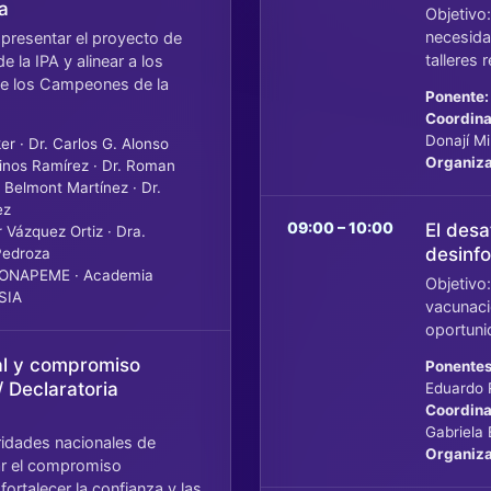
a
Objetivo:
necesida
, presentar el proyecto de
talleres
e la IPA y alinear a los
 de los Campeones de la
Ponente:
Coordina
Donají M
r · Dr. Carlos G. Alonso
Organiza
sinos Ramírez · Dr. Roman
a Belmont Martínez · Dr.
ez
09:00 – 10:00
El desa
 Vázquez Ortiz · Dra.
desinf
Pedroza
CONAPEME · Academia
Objetivo:
SIA
vacunaci
oportuni
nal y compromiso
Ponentes
/ Declaratoria
Eduardo 
Coordina
Gabriela
ridades nacionales de
Organiza
r el compromiso
fortalecer la confianza y las