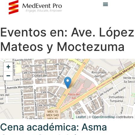
Eventos en:
Ave. López
Mateos y Moctezuma
+
−
Leaflet
| ©
OpenStreetMap
contributors
Cena académica: Asma